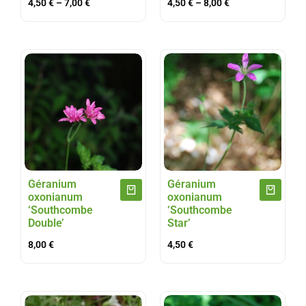
4,50
€
–
7,00
€
4,50
€
–
8,00
€
Géranium
Géranium
oxonianum
oxonianum
‘Southcombe
‘Southcombe
Double’
Star’
8,00
€
4,50
€