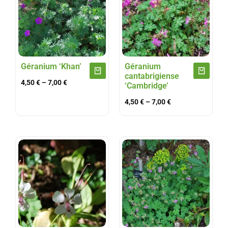
Géranium ‘Khan’
Géranium
cantabrigiense
4,50
€
–
7,00
€
‘Cambridge’
4,50
€
–
7,00
€