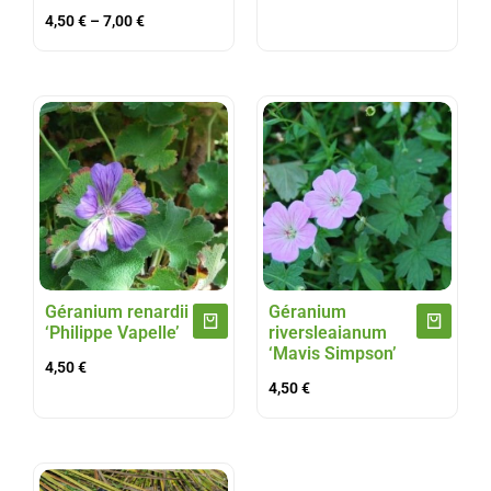
4,50
€
–
7,00
€
Géranium renardii
Géranium
‘Philippe Vapelle’
riversleaianum
‘Mavis Simpson’
4,50
€
4,50
€