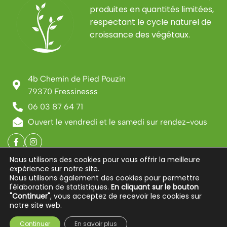
produites en quantités limitées,
respectant le cycle naturel de
croissance des végétaux.
4b Chemin de Pied Pouzin
79370 Fressinesss
06 03 87 64 71
Ouvert le vendredi et le samedi sur rendez-vous
Nous utilisons des cookies pour vous offrir la meilleure
Liens rapides
expérience sur notre site.
Nous utilisons également des cookies pour permettre
l'élaboration de statistiques.
En cliquant sur le bouton
Infos
"Continuer"
, vous acceptez de recevoir les cookies sur
notre site web.
0
Continuer
En savoir plus
Mon