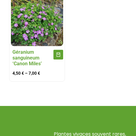
Géranium
sanguineum
‘Canon Miles’
4,50
€
–
7,00
€
Plantes vivaces souvent rares,