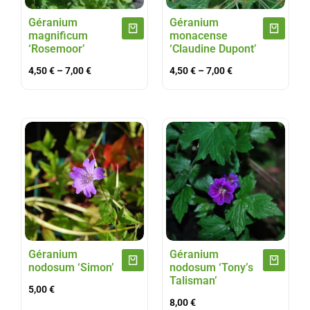
Géranium
Géranium
magnificum
monacense
‘Rosemoor’
‘Claudine Dupont’
4,50
€
–
7,00
€
4,50
€
–
7,00
€
Géranium
Géranium
nodosum ‘Simon’
nodosum ‘Tony’s
Talisman’
5,00
€
8,00
€