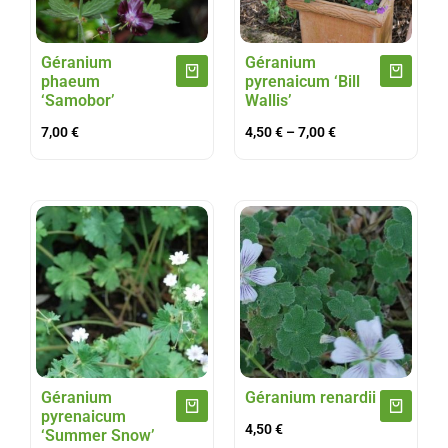
Géranium
Géranium
phaeum
pyrenaicum ‘Bill
‘Samobor’
Wallis’
7,00
€
4,50
€
–
7,00
€
Géranium
Géranium renardii
pyrenaicum
4,50
€
‘Summer Snow’