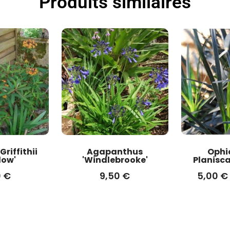
Produits similaires
riffithii
Agapanthus
Ophi
low'
'Windlebrooke'
Planisca
0
€
9,50
€
5,00
€