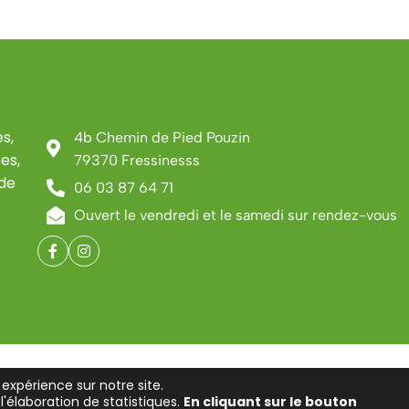
s,
4b Chemin de Pied Pouzin
es,
79370 Fressinesss
 de
06 03 87 64 71
Ouvert le vendredi et le samedi sur rendez-vous
 expérience sur notre site.
'élaboration de statistiques.
En cliquant sur le bouton