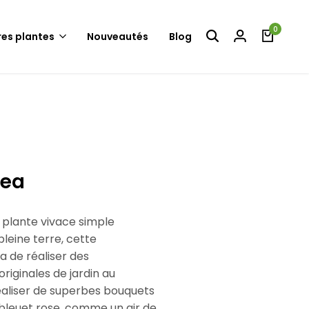
0
res plantes
Nouveautés
Blog
cea
e plante vivace simple
leine terre, cette
 de réaliser des
riginales de jardin au
réaliser de superbes bouquets
bleuet rose, comme un air de