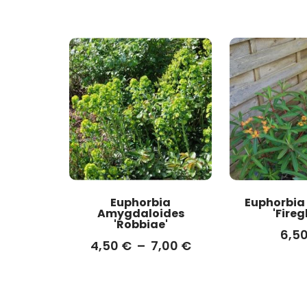
Euphorbia
Euphorbia G
Amygdaloides
'Fireg
'Robbiae'
6,5
4,50
€
–
7,00
€