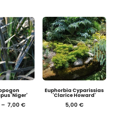
opogon
Euphorbia Cyparissias
pus 'Niger'
'Clarice Howard'
–
7,00
€
5,00
€