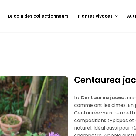
Paiement sécurisé
Le coin des collectionneurs
Plantes vivaces
Aut
Centaurea ja
La
Centaurea jacea
, un
comme ont les aimes. En p
Centaurée vous permettra
compositions typiques et o
naturel. Idéal aussi pour 
champêtre. Appelé aussi 